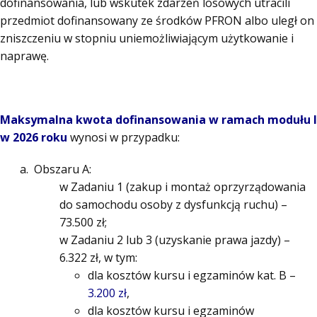
dofinansowania, lub wskutek zdarzeń losowych utracili
przedmiot dofinansowany ze środków PFRON albo uległ on
zniszczeniu w stopniu uniemożliwiającym użytkowanie i
naprawę.
Maksymalna kwota dofinansowania w ramach modułu I
w
2026 roku
wynosi w przypadku:
Obszaru A:
w Zadaniu 1 (zakup i montaż oprzyrządowania
do samochodu osoby z dysfunkcją ruchu) –
73.500 zł;
w Zadaniu 2 lub 3 (uzyskanie prawa jazdy) –
6.322 zł, w tym:
dla kosztów kursu i egzaminów kat. B –
3.200 zł
,
dla kosztów kursu i egzaminów